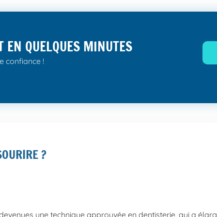
T EN QUELQUES MINUTES
e confiance !
SOURIRE ?
evenues une technique approuvée en dentisterie, qui a élargi 